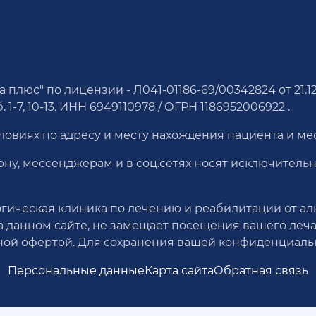
юс" по лицензии - Л041-01186-69/00342824 от 21.12.20
 1-7, 10-13. ИНН 6949110978 / ОГРН 1186952006922 .
виях по адресу и месту нахождения пациента и мес
ону, мессенджерам и в соц.сетях носят исключител
ическая клиника по лечению и реабилитации от ал
а данном сайте, не замещает посещения вашего леч
ой офертой. Для сохранения вашей конфиденциально
Персональные данные
Карта сайта
Обратная связь