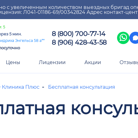
но с увеличенным количеством выездных бригад оп
цензия: Л041-01186-69/00342824 Адрес контакт-цен
: 5
8 (800) 700-77-14
ерез 5 мин.
8 (906) 428-43-58
идриха Энгельса 58 а**
лосуточно
Цены
Лицензии
Акции
Отзыв
 Клиника Плюс
Бесплатная консультация
платная консул