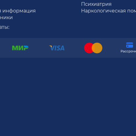
Психиатрия
я информация
Наркологическая по
иники
аты: