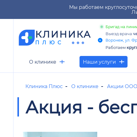
Мы работаем круглосуточ
Ли
Бригад на линии
КЛИНИКА
Выезд врача
ч
Воронеж, ул. Фр
ПЛЮС
Работаем
круг
О клинике
Наши услуги
Клиника Плюс
О клинике
Акции ООО
Акция - бес