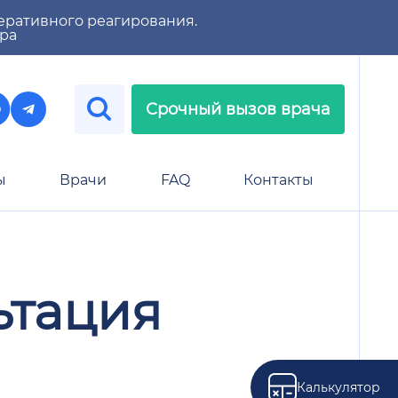
еративного реагирования.
тра
Срочный вызов врача
ы
Врачи
FAQ
Контакты
ьтация
Калькулятор