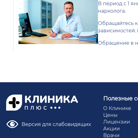
В период с 1 я
нарколога.
Обращайтесь к
зависимостей. 
Обращение в н
Полезные с
О Клинике
Цены
Лицензии
Версия для слабовидящих
Акции
Врачи