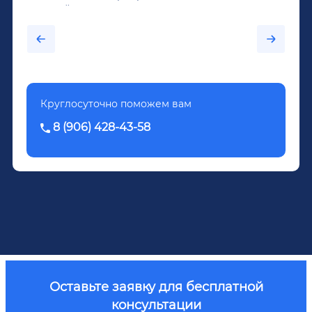
крепкий алкоголь, и вот он уже пил почти
каждый день...После дектоксикации организма
было назначено кодирование по методу
Довженко.
Круглосуточно поможем вам
8 (906) 428-43-58
Оставьте заявку для бесплатной
консультации