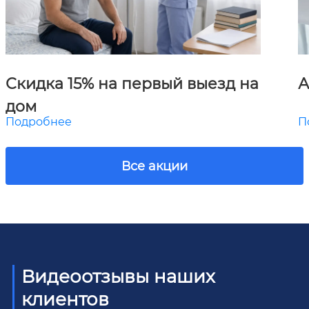
Скидка 15% на первый выезд на
А
дом
Подробнее
П
Все акции
Видеоотзывы наших
клиентов