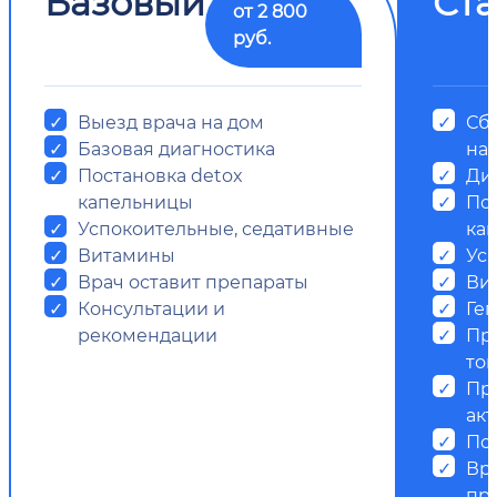
Базовый
Ст
от 2 800
руб.
Выезд врача на дом
Сб
Базовая диагностика
на
Постановка detox
Ди
капельницы
Пос
Успокоительные, седативные
ка
Витамины
Ус
Врач оставит препараты
Ви
Консультации и
Ге
рекомендации
Пр
ток
Пр
ак
Пс
Вр
пр