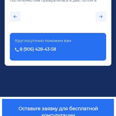
постепенно она превратилась в две, потом в
крепкий алкоголь, и вот он уже пил почти
каждый день...После дектоксикации организма
было назначено кодирование по методу
Довженко.
Круглосуточно поможем вам
8 (906) 428-43-58
Оставьте заявку для бесплатной
консультации