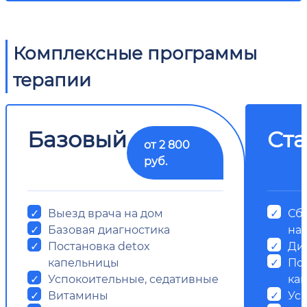
Комплексные программы
терапии
Базовый
Ст
от 2 800
руб.
Выезд врача на дом
Сб
Базовая диагностика
на
Постановка detox
Ди
капельницы
Пос
Успокоительные, седативные
ка
Витамины
Ус