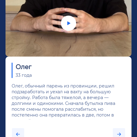
Олег
33 года
Олег, обычный парень из провинции, решил
подзаработать и уехал на вахту на большую
стройку. Работа была тяжелой, а вечера —
долгими и одинокими. Сначала бутылка пива
после смены помогала расслабиться, но
постепенно она превратилась в две, потом в
крепкий алкоголь, и вот он уже пил почти
каждый день...После дектоксикации организма
было назначено кодирование по методу