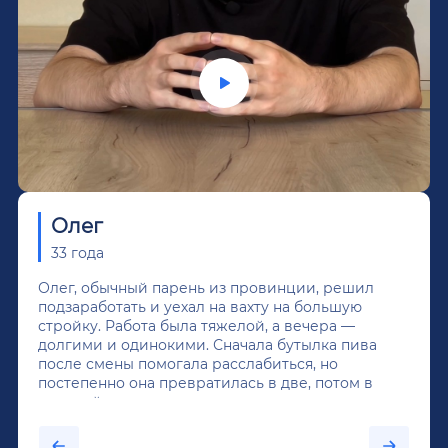
Олег
33 года
Олег, обычный парень из провинции, решил
подзаработать и уехал на вахту на большую
стройку. Работа была тяжелой, а вечера —
долгими и одинокими. Сначала бутылка пива
после смены помогала расслабиться, но
постепенно она превратилась в две, потом в
крепкий алкоголь, и вот он уже пил почти
каждый день...После дектоксикации организма
было назначено кодирование по методу