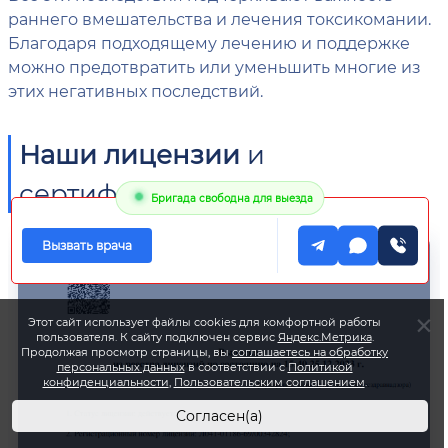
раннего вмешательства и лечения токсикомании.
Благодаря подходящему лечению и поддержке
можно предотвратить или уменьшить многие из
этих негативных последствий.
Наши лицензии
и
сертификаты
Бригада свободна для выезда
Вызвать врача
Этот сайт использует файлы cookies для комфортной работы
пользователя. К сайту подключен сервис
Яндекс.Метрика
.
Продолжая просмотр страницы, вы
соглашаетесь на обработку
персональных данных
в соответствии с
Политикой
конфиденциальности
,
Пользовательским соглашением
.
Согласен(а)