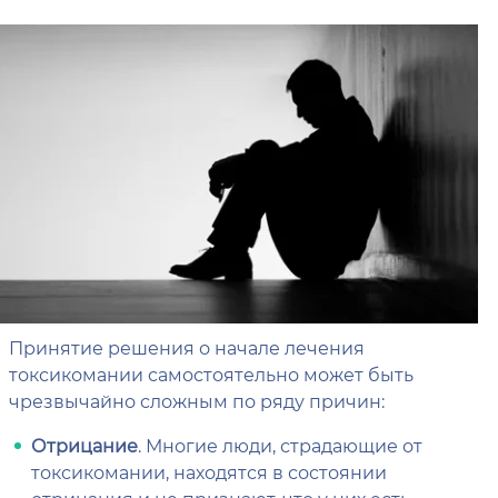
Принятие решения о начале лечения
токсикомании самостоятельно может быть
чрезвычайно сложным по ряду причин:
Отрицание
. Многие люди, страдающие от
токсикомании, находятся в состоянии