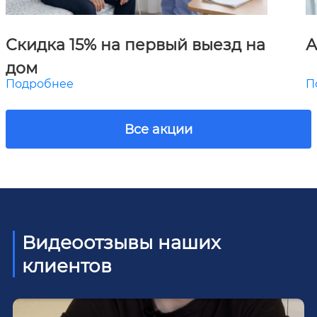
Скидка 15% на первый выезд на
А
дом
Подробнее
П
Все акции
Видеоотзывы наших
клиентов