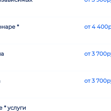
наре *
от
4 400
р
ма
от
3 700
р
а
от
3 700
р
 * услуги