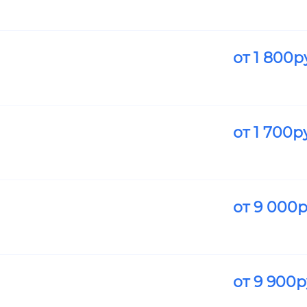
от
1 800
р
от
1 700
р
от
9 000
р
от
9 900
р