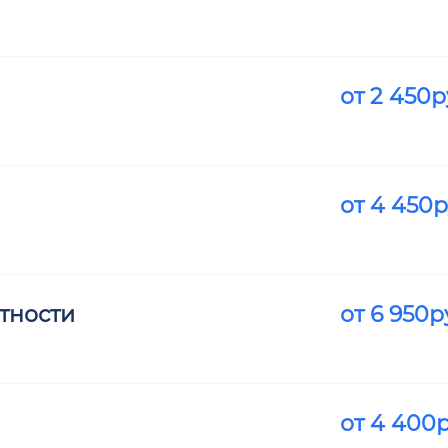
от
2 450
р
от
4 450
р
тности
от
6 950
р
от
4 400
р