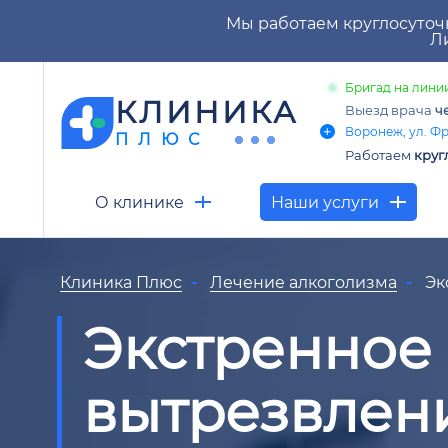
Мы работаем круглосуточ
Ли
Бригад на линии
КЛИНИКА
Выезд врача
ч
Воронеж, ул. Фр
ПЛЮС
Работаем
круг
О клинике
Наши услуги
Клиника Плюс
Лечение алкоголизма
Эк
Экстренное
вытрезвлен