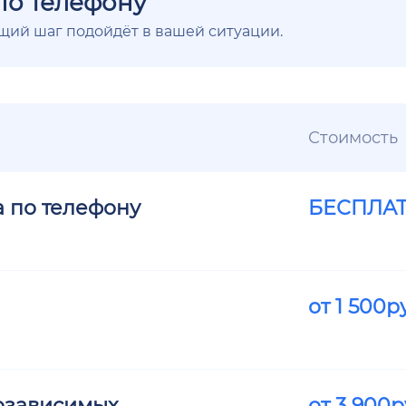
по телефону
ющий шаг подойдёт в вашей ситуации.
Стоимость
а по телефону
БЕСПЛА
от
1 500
р
озависимых
от
3 900
р