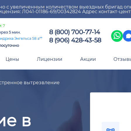
но с увеличенным количеством выездных бригад оп
цензия: Л041-01186-69/00342824 Адрес контакт-цен
: 7
8 (800) 700-77-14
ерез 5 мин.
8 (906) 428-43-58
идриха Энгельса 58 а**
лосуточно
Цены
Лицензии
Акции
Отзыв
стренное вытрезвление
ие в