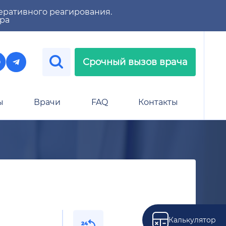
еративного реагирования.
тра
Срочный вызов врача
ы
Врачи
FAQ
Контакты
Калькулятор