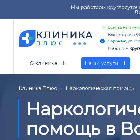
Мы работаем круглосуточ
Ли
Бригад на линии
КЛИНИКА
Выезд врача
ч
Воронеж, ул. Фр
ПЛЮС
Работаем
круг
О клинике
Наши услуги
Клиника Плюс
Наркологическая помощь
Наркологич
помощь в В