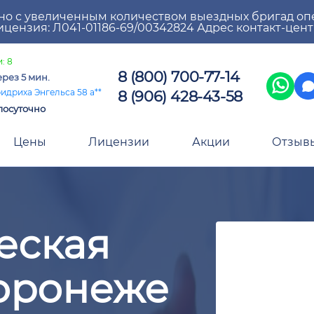
но с увеличенным количеством выездных бригад оп
цензия: Л041-01186-69/00342824 Адрес контакт-цен
: 8
8 (800) 700-77-14
ерез 5 мин.
8 (906) 428-43-58
идриха Энгельса 58 а**
лосуточно
Цены
Лицензии
Акции
Отзыв
еская
оронеже