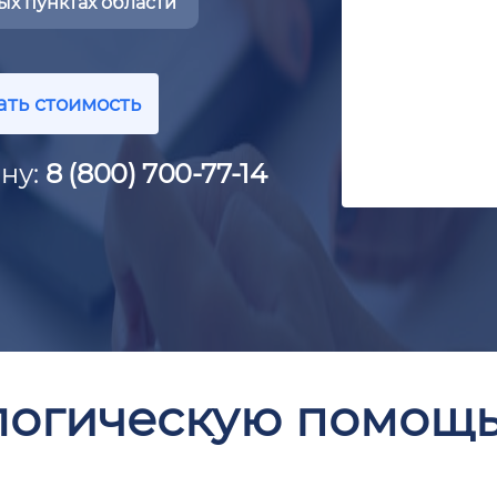
х пунктах области
ать стоимость
ну:
8 (800) 700-77-14
логическую помощ