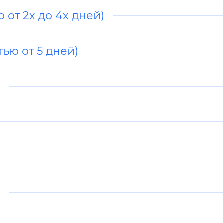
 от 2х до 4х дней)
ью от 5 дней)
а
а