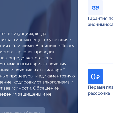
Гарантия п
анонимнос
я в ситуациях, когда
психоактивных веществ уже влияет
ения с близкими. В клинике «Плюс»
стов: нарколог проводит
нез, определяет степень
 оптимальный вариант лечения.
ике и лечение в стационаре *.
нные процедуры, медикаментозную
ение, кодировку от алкоголизма и
Первый пла
от зависимости. Обращение
рассрочке
сведения защищены и не