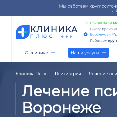
Мы работаем круглосуточ
Ли
Бригад на линии
КЛИНИКА
Выезд врача
ч
Воронеж, ул. Фр
ПЛЮС
Работаем
круг
О клинике
Наши услуги
Клиника Плюс
Психиатрия
Лечение пси
Лечение пси
Воронеже