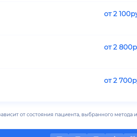
от
2 100
р
от
2 800
р
от
2 700
р
 зависит от состояния пациента, выбранного метода