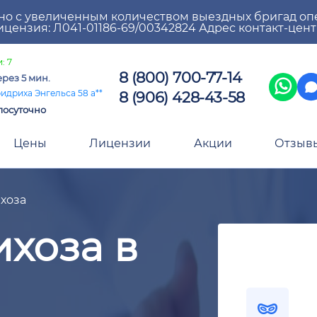
но с увеличенным количеством выездных бригад оп
цензия: Л041-01186-69/00342824 Адрес контакт-цен
: 7
8 (800) 700-77-14
ерез 5 мин.
8 (906) 428-43-58
идриха Энгельса 58 а**
лосуточно
Цены
Лицензии
Акции
Отзыв
хоза
хоза в