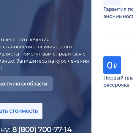
Гарантия п
анонимнос
мплексного лечения,
восстановлению психического
алисты помогут вам справиться с
изнью. Запишитесь на курс лечения
!
Первый пла
х пунктах области
рассрочке
ать стоимость
ну:
8 (800) 700-77-14