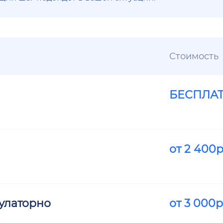
Стоимость
БЕСПЛА
от
2 400
р
улаторно
от
3 000
р