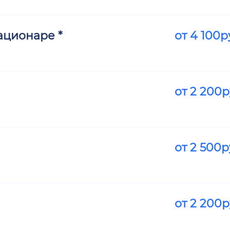
ационаре *
от
4 100
р
от
2 200
р
от
2 500
р
от
2 200
р