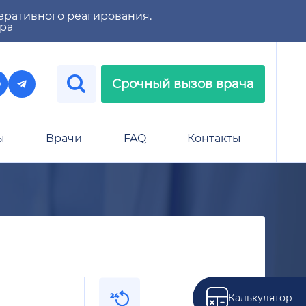
еративного реагирования.
тра
Срочный вызов врача
ы
Врачи
FAQ
Контакты
Калькулятор