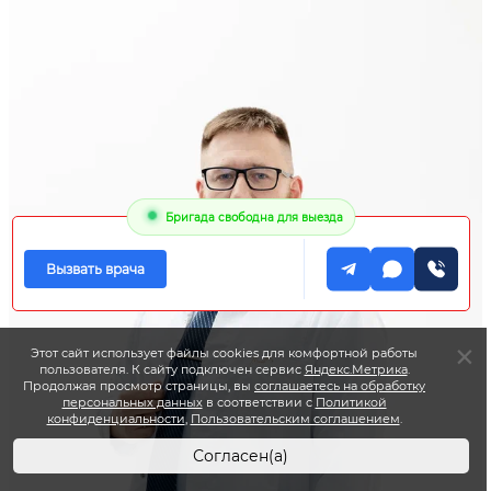
Бригада свободна для выезда
Вызвать врача
Этот сайт использует файлы cookies для комфортной работы
пользователя. К сайту подключен сервис
Яндекс.Метрика
.
Продолжая просмотр страницы, вы
соглашаетесь на обработку
персональных данных
в соответствии с
Политикой
конфиденциальности
,
Пользовательским соглашением
.
Согласен(а)