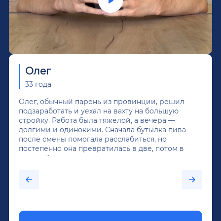
Олег
33 года
Олег, обычный парень из провинции, решил
подзаработать и уехал на вахту на большую
стройку. Работа была тяжелой, а вечера —
долгими и одинокими. Сначала бутылка пива
после смены помогала расслабиться, но
постепенно она превратилась в две, потом в
крепкий алкоголь, и вот он уже пил почти
каждый день...После дектоксикации организма
было назначено кодирование по методу
Довженко.