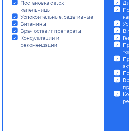
Постановка detox
Ди
капельницы
Пос
Успокоительные, седативные
ка
Витамины
Ус
Врач оставит препараты
Ви
Консультации и
Ге
рекомендации
Пр
ток
Пр
ак
Пс
Вр
пр
Ко
ре