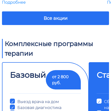
Подробнее
П
Все акции
Комплексные программы
терапии
Базовый
Ст
от 2 800
руб.
Выезд врача на дом
Сб
Базовая диагностика
на